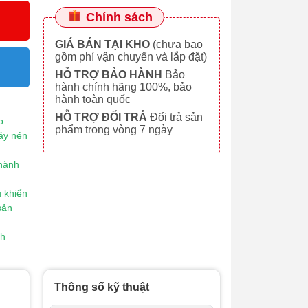
Chính sách
GIÁ BÁN TẠI KHO
(chưa bao
gồm phí vận chuyển và lắp đặt)
HỖ TRỢ BẢO HÀNH
Bảo
hành chính hãng 100%, bảo
hành toàn quốc
HỖ TRỢ ĐỔI TRẢ
Đổi trả sản
p
phẩm trong vòng 7 ngày
áy nén
 hành
 khiển
sản
nh
Thông số kỹ thuật