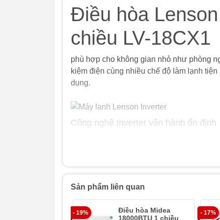
Điều hòa Lenson
chiều LV-18CX1
phù hợp cho không gian nhỏ như phòng ng
kiệm điện cùng nhiều chế độ làm lạnh tiện l
dụng.
Công nghệ Inverter vận hành ổn định
Máy lạnh Lenson được trang bị công nghệ In
năng. Thiết bị vận hành êm ái hơn trong qu
cầu hằng ngày.
Sản phẩm liên quan
Điều hòa Midea
- 19%
- 17%
18000BTU 1 chiều