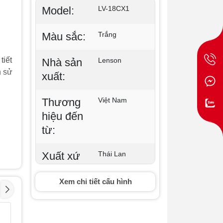
Model:
LV-18CX1
Màu sắc:
Trắng
tiết
Nhà sản
Lenson
h sử
xuất:
Thương
Việt Nam
hiệu đến
từ:
u
Xuất xứ
Thái Lan
sản
Xem chi tiết cấu hình
phẩm:
Năm ra
2026
Điều hoà âm trần
Điều hòa
- 1%
- 1%
Midea 24000BTU 1
Midea 2