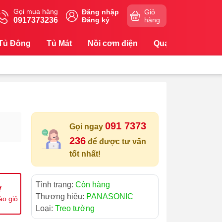
Gọi mua hàng
Đăng nhập
Giỏ
0917373236
Đăng ký
hàng
Tủ Đông
Tủ Mát
Nồi cơm điện
Quạt
Máy Lọc
091 7373
Gọi ngay
236
để được tư vấn
tốt nhất!
Tình trạng:
Còn hàng
Thương hiệu:
PANASONIC
ào giỏ
Loại:
Treo tường