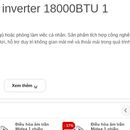
 inverter 18000BTU 1
ủ hoặc phòng làm việc cá nhân. Sản phẩm tích hợp công nghệ 
ợi, hỗ trợ duy trì không gian mát mẻ và thoải mái trong quá trìn
verter giúp duy trì nhiệt độ ổn định và hạn chế tiêu hao điện
Xem thêm
á trình sử dụng lâu dài. Hiệu suất làm lạnh được tối ưu cho nh
Điều hòa âm trần
Điều hòa âm trần
- 17%
Midea 1 chiều
Midea 1 chiều