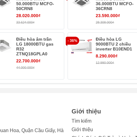
50.000BTU MCFO-
36.000BTU MCFO-
nh
50CRN8
36CRN8
kiệm điện trong khi vẫn đảm bảo hiệu quả làm mát. Máy tự điều
28.020.000₫
23.590.000₫
g thực tế. Không gian luôn duy trì mức nhiệt dễ chịu và ổn đị
33.624.000₫
28.308.000₫
Điều hòa âm trần
Điều hòa LG
- 36%
LG 18000BTU gas
9000BTU 2 chiều
R32
inverter B10END1
ZTNQ18GPLA0
8.290.000₫
 inverter 18000BTU 1
22.700.000₫
12.990.000₫
44.000.000₫
hả năng làm lạnh nhanh. Không khí mát được lan tỏa nhanh h
 làm mát tức thì trong thời tiết nóng.
Giới thiệu
Tìm kiếm
Giới thiệu
uan Hoa, Quận Cầu Giấy, Hà