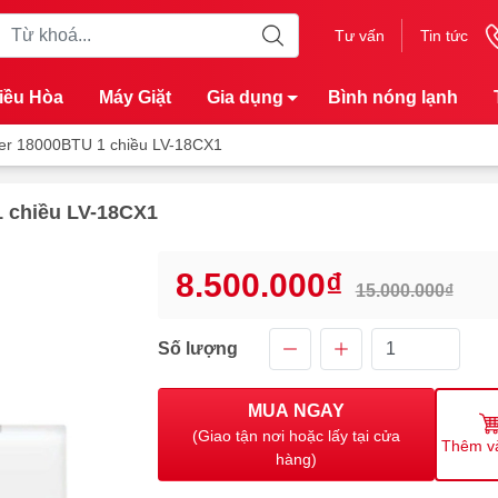
Tư vấn
Tin tức
iều Hòa
Máy Giặt
Gia dụng
Bình nóng lạnh
ter 18000BTU 1 chiều LV-18CX1
1 chiều LV-18CX1
8.500.000₫
15.000.000₫
Số lượng
MUA NGAY
(Giao tận nơi hoặc lấy tại cửa
Thêm v
hàng)