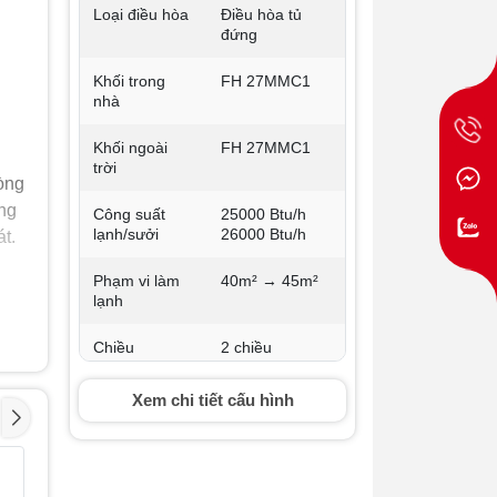
Loại điều hòa
Điều hòa tủ
đứng
Khối trong
FH 27MMC1
nhà
Khối ngoài
FH 27MMC1
trời
òng
ng
Công suất
25000 Btu/h
lạnh/sưởi
26000 Btu/h
t.
Phạm vi làm
40m² → 45m²
lạnh
h
er,
Chiều
2 chiều
lạnh/sưởi
Xem chi tiết cấu hình
Công nghệ
Không
Inverter
Điều hoà âm trần
Điều hòa
- 1%
- 1%
Môi chất làm
R410A
Midea 24000BTU 1
Midea 2