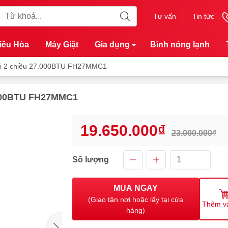
Tư vấn
Tin tức
iều Hòa
Máy Giặt
Gia dụng
Bình nóng lạnh
iki 2 chiều 27.000BTU FH27MMC1
7.000BTU FH27MMC1
19.650.000₫
23.000.000₫
Số lượng
MUA NGAY
(Giao tận nơi hoặc lấy tại cửa
Thêm v
hàng)