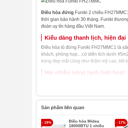
Điều hòa đứng
Funiki 2 chiều FH27MMC1
thời gian bảo hành 30 tháng. Funiki thươ
đoàn uy tín hàng đầu Việt Nam.
Kiểu dáng thanh lịch, hiện đại
Điều hòa tủ đứng Funiki FH27MMC1 là sản 
khách, phòng họp…có diện tích dưới 45m2.
trọng đẹp mắt cũng như thẩm mỹ cao, tiết 
Hai chiều nóng lạnh linh hoạt
Với chiếc điều hòa tủ đứng này, khách hàn
khi mùa hè đến và giữ nhiệt cơ thể với chi
sử dụng gas R410 quen thuộc.
Giá thành cạnh tranh
Sản phẩm liên quan
Giá cả của sản phẩm dễ dàng cạnh tranh đ
Điều hòa Midea
- 19%
- 17%
Gree, Nagakawa…đây chính là một lợi thế
18000BTU 1 chiều