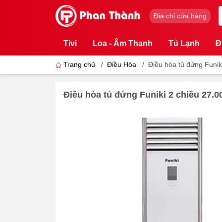
Địa chỉ cửa hàng
Tivi
Loa - Âm Thanh
Tủ Lạnh
Đ
Trang chủ
/
Điều Hòa
/
Điều hòa tủ đứng Fun
Điều hòa tủ đứng Funiki 2 chiều 2