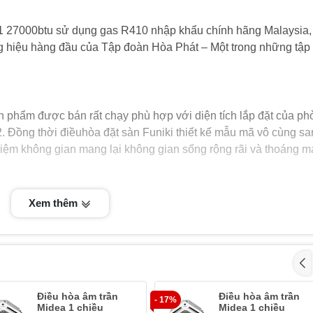
 27000btu sử dụng gas R410 nhập khẩu chính hãng Malaysia,
ng hiệu hàng đầu của Tập đoàn Hòa Phát – Một trong những tập
phẩm được bán rất chạy phù hợp với diện tích lắp đặt của ph
 Đồng thời điềuhòa đặt sàn Funiki thiết kế mẫu mã vô cùng sa
kiệm không gian mang lại không gian sống rộng rãi và thoáng má
g có thể thoải mái tận hưởng không khí làm mát lạnh cực nhan
Xem thêm
ều làm ấm nhẹ nhàng và dễ chịu nhất. Model này là Non – Invert
ược với những dòng điều hòa loại đặt sàn khác như Sumikura,
Điều hòa âm trần
Điều hòa âm trần
- 17%
 lớn của máy điều hòa tủ đứng Funiki FH27MMC1.
Midea 1 chiều
Midea 1 chiều