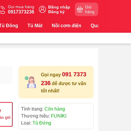
Gọi mua hàng
Đăng nhập
Giỏ
0917373236
Đăng ký
hàng
Tủ Đông
Tủ Mát
Nồi cơm điện
Quạt
Máy Lọc
091 7373
Gọi ngay
236
để được tư vấn
tốt nhất!
Tình trạng:
Còn hàng
Thương hiệu:
FUNIKI
ào giỏ
Loại:
Tủ Đứng