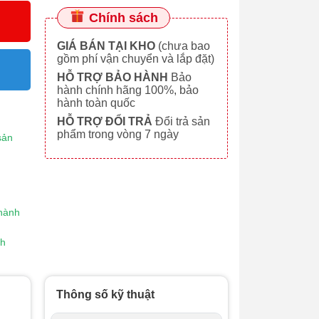
Chính sách
GIÁ BÁN TẠI KHO
(chưa bao
gồm phí vận chuyển và lắp đặt)
HỖ TRỢ BẢO HÀNH
Bảo
hành chính hãng 100%, bảo
hành toàn quốc
HỖ TRỢ ĐỔI TRẢ
Đổi trả sản
phẩm trong vòng 7 ngày
sản
 hành
nh
Thông số kỹ thuật