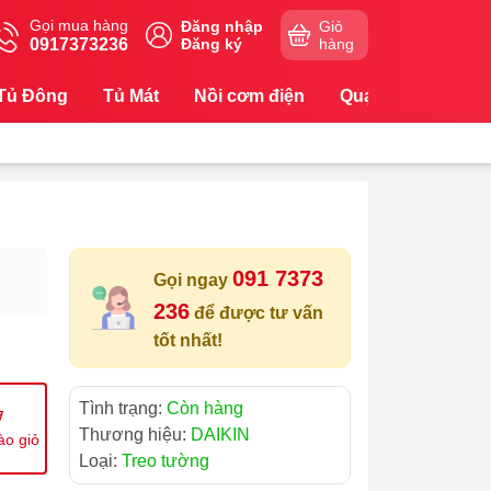
Gọi mua hàng
Đăng nhập
Giỏ
0917373236
Đăng ký
hàng
Tủ Đông
Tủ Mát
Nồi cơm điện
Quạt
Máy Lọc
091 7373
Gọi ngay
236
để được tư vấn
tốt nhất!
Tình trạng:
Còn hàng
Thương hiệu:
DAIKIN
ào giỏ
Loại:
Treo tường