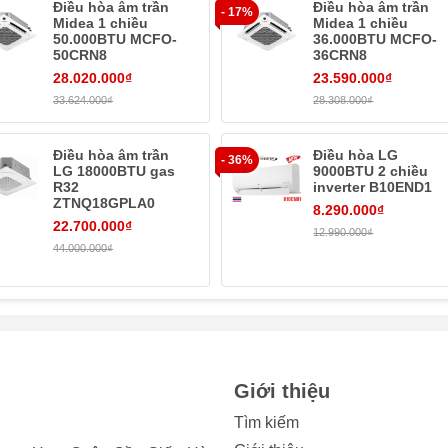
Điều hòa âm trần
Điều hòa âm trần
- 17%
Midea 1 chiều
Midea 1 chiều
50.000BTU MCFO-
36.000BTU MCFO-
50CRN8
36CRN8
28.020.000₫
23.590.000₫
33.624.000₫
28.308.000₫
Điều hòa âm trần
Điều hòa LG
- 36%
nh đảo hướng gió sẽ mở rộng ra trong quá trình làm lạnh để p
LG 18000BTU gas
9000BTU 2 chiều
R32
inverter B10END1
phòng.
ZTNQ18GPLA0
8.290.000₫
22.700.000₫
12.990.000₫
44.000.000₫
trang bị
phin Lọc Apatit Titan
như một lá chắn bảo vệ, đưa ra 
í trong lành, loại bỏ mùi hôi và chất gây dị ứng.
lọc này có thể
sử dụng lên đến 3 năm
.
Giới thiệu
Tìm kiếm