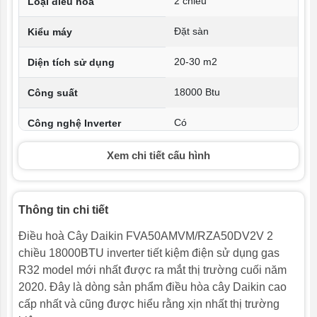
2 chiều
Loại điều hòa
Đặt sàn
Kiểu máy
20-30 m2
Diện tích sử dụng
18000 Btu
Công suất
Có
Công nghệ Inverter
49 dB
Độ ồn dàn nóng
Xem chi tiết cấu hình
43 dB
Độ ồn dàn lạnh
Thông tin chi tiết
Inverter
Chế độ tiết kiệm điện
Điều hoà Cây Daikin FVA50AMVM/RZA50DV2V 2
50 m
Chiều dài lắp đặt ống
chiều 18000BTU inverter tiết kiệm điện sử dụng gas
đồng tối đa
R32 model mới nhất được ra mắt thị trường cuối năm
2020. Đây là dòng sản phẩm điều hòa cây Daikin cao
Điều khiển không dây
Tiện ích
BRC4C65
cấp nhất và cũng được hiểu rằng xịn nhất thị trường