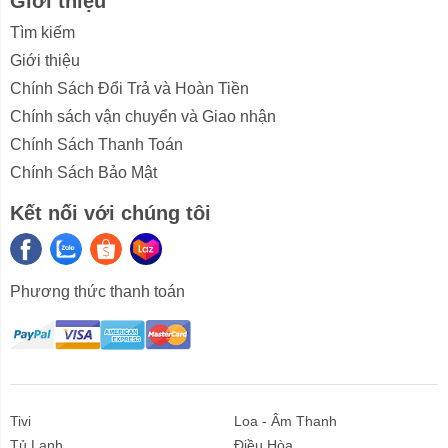
Giới thiệu
dù cho được đặt ở vị trí nào.
Tìm kiếm
Với công suất điều hòa cây 18000BTU,
Giới thiệu
Daikin FVA50AMVM/RZA50DV2V phù hợp lắp đặt cho
2
Chính Sách Đổi Trả và Hoàn Tiền
phòng có diện tích nhỏ hơn 30m
: Phòng khách, phòng
họp hay showroom...
Chính sách vận chuyển và Giao nhận
Chính Sách Thanh Toán
Làm lạnh / sưởi ấm hiệu quả
Chính Sách Bảo Mật
Với điều hòa tủ đứng Daikin thì Bạn có thể đặt máy ở
Kết nối với chúng tôi
bất kỳ vị trí nào trong phòng mà vẫn đảm bảo cả căn
phòng đều được làm mát đều. Với tính năng điều chỉnh
hướng thổi gió, bạn có thể tùy chọn cài đặt một trong 3
kiểu dảo gió tùy theo vị trí lắp đặt ở giữa hay ở góc
Phương thức thanh toán
phòng.
Thêm vào đó chế độ đảo gió lên xuống của máy là độc
lập, người sử dụng có thể tự dùng tay điều chỉnh các
cánh hướng dòng để phân bổ nhiệt độ đồng đều, làm
mát nhanh hơn cho căn phòng đồng thời giúp tiết kiệm
Tivi
Loa - Âm Thanh
điện.
Tủ Lạnh
Điều Hòa