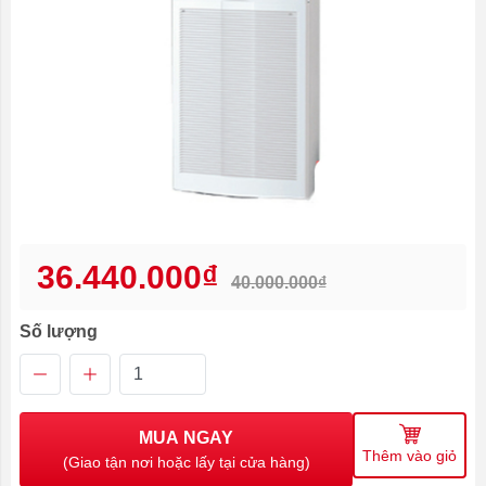
36.440.000₫
40.000.000₫
Số lượng
MUA NGAY
Thêm vào giỏ
(Giao tận nơi hoặc lấy tại cửa hàng)