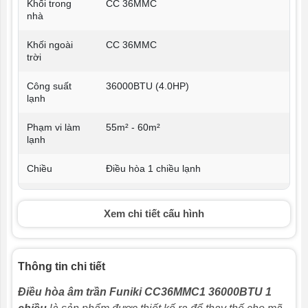
Khối trong
CC 36MMC
nhà
Khối ngoài
CC 36MMC
trời
Công suất
36000BTU (4.0HP)
lạnh
Phạm vi làm
55m² - 60m²
lạnh
Chiều
Điều hòa 1 chiều lạnh
Công nghệ
Không có
Inverter
Xem chi tiết cấu hình
Môi chất làm
R410A
lạnh
Thông tin chi tiết
Ống đồng
Ø10 - Ø19
Điều hòa âm trần Funiki CC36MMC1 36000BTU 1