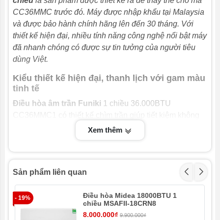
chiều
là sản phẩm được thiết kế ra để thay thế cho mã
Điện áp vào
1 pha - 220V/3 pha - 380V
CC36MMC trước đó. Máy được nhập khẩu tại Malaysia
Công suất
4.000kWh
và được bảo hành chính hãng lên đến 30 tháng. Với
tiêu thụ trung
thiết kế hiện đại, nhiều tính năng công nghệ nổi bật máy
bình
đã nhanh chóng có được sự tin tưởng của người tiêu
dùng Việt.
Kích thước
840×840×245mm (24.7kg)
khối trong nhà
Kiểu thiết kế hiện đại, thanh lịch với gam màu
(R x S x C)
tinh tế
Kích thước
946×410×810mm (68.3kg)
Điều hòa âm trần Funiki
1 chiều 36.000BTU
khối ngoài trời
CC36MMC1 có thiết kế chìm trần giúp tiết kiệm không
(R x S x C)
gian, tăng tính thẩm mỹ cho căn phòng. Tông màu trắng
Xem thêm
nhã nhặn giúp bạn có thể dễ dàng kết hợp với mọi
không gian nội thất khác nhau.
Sản phẩm liên quan
Làm lạnh nhanh tức thì với chế độ Powerfull
Điều hòa Midea 18000BTU 1
- 19%
- 1
chiều MSAFII-18CRN8
Chế độ Powerful giúp đẩy công suất máy nén và quạt
8.000.000₫
dàn lạnh lên tối đa gần như tức thì sau khi bật máy.
9.900.000₫