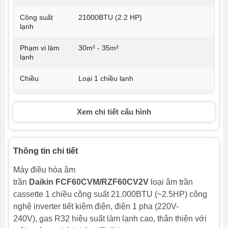
Công suất
21000BTU (2.2 HP)
lạnh
Phạm vi làm
30m² - 35m²
lạnh
Chiều
Loại 1 chiều lạnh
Công nghệ
Có
Inverter
Xem chi tiết cấu hình
Môi chất làm
R32
lạnh
Thông tin chi tiết
Ống đồng
Ø10 - Ø16
Máy điều hòa âm
trần
Daikin FCF60CVM/RZF60CV2V
loại âm trần
Điện áp vào
1 pha - 220V
cassette 1 chiều công suất 21.000BTU (~2.5HP) công
Công suất
1.530kWh
nghệ inverter tiết kiệm điện, điện 1 pha (220V-
tiêu thụ trung
240V), gas R32 hiệu suất làm lạnh cao, thân thiện với
bình