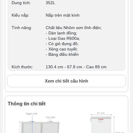
Dung tích:
352L
Kiểu nắp:
Nắp trên mặt kính
Tính năng:
Chất liệu Nhôm sơn tĩnh điện;
- Dàn lạnh đồng;
- Loại Gas R600a;
- Có giỏ đựng đồ;
- Xẻng cạo tuyết;
- Bảng điều khiển
Kích thước:
130.4 cm - 67.8 cm - Cao 89 cm
Trọng lượng:
53 kg
Xem chi tiết cấu hình
Công suất
3.576 kWh/ ngày
tiêu thụ:
Thông tin chi tiết
Nguồn gốc:
Chính hãng
Nhiệt độ
<= -18 độ C
đông: