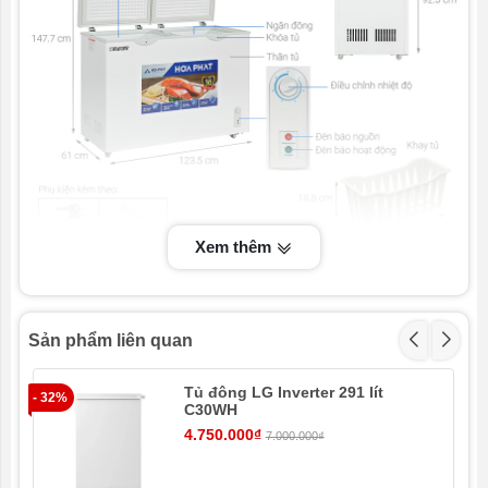
Sản xuất tại:
Việt Nam
Số ngăn:
1 ngăn đông
Công nghệ
Không inverter
tiết kiệm điện:
Xem thêm
Tủ đông Hòa Phát 352 Lít HPF AD6352 có dung tích
sử dụng lớn 352 lít, bảo quản thực phẩm tươi lâu
với công nghệ làm lạnh trực tiếp, dàn lạnh bằng
Sản phẩm liên quan
đồng bền bỉ, đi kèm đa dạng tiện ích: giỏ đựng
đồ, khóa cửa tủ, bánh xe, xẻng cạo tuyết.
Tủ đông LG Inverter 291 lít
- 32%
C30WH
Thiết kế
4.750.000₫
7.000.000₫
- Kiểu dáng: tủ đông nằm
có 1 ngăn đông
và 2 cánh
cửa
, thiết kế thanh lịch với gam màu trắng tươi sáng,