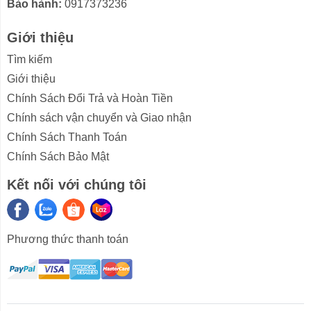
kinh doanh vừa và lớn.
Bảo hành:
0917373236
Giới thiệu
Tìm kiếm
Giới thiệu
Chính Sách Đổi Trả và Hoàn Tiền
Chính sách vận chuyển và Giao nhận
Chính Sách Thanh Toán
Chính Sách Bảo Mật
Kết nối với chúng tôi
Công nghệ làm lạnh
-
Công nghệ làm lạnh trực tiếp
kết hợp đối lưu tự
nhiên lan tỏa khí lạnh cho thực phẩm được làm lạnh
Phương thức thanh toán
nhanh, đồng đều, bảo quản thực phẩm tươi ngon lâu
hơn.
-
Dàn lạnh bằng đồng
cho khả năng dẫn nhiệt mạnh
mẽ, làm lạnh sâu, nhanh và đảm bảo thiết bị hoạt động