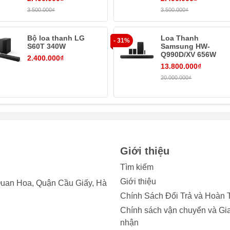
3.500.000₫
3.500.000₫
Bộ loa thanh LG
Loa Thanh
- 31%
S60T 340W
Samsung HW-
Q990D/XV 656W
2.400.000₫
13.800.000₫
20.000.000₫
ạng hình khối màu đen có các cạnh góc vuông tạo nên sự tinh 
Giới thiệu
Tìm kiếm
Giới thiệu
uan Hoa, Quận Cầu Giấy, Hà
Chính Sách Đổi Trả và Hoàn 
Chính sách vận chuyển và Gi
nhận