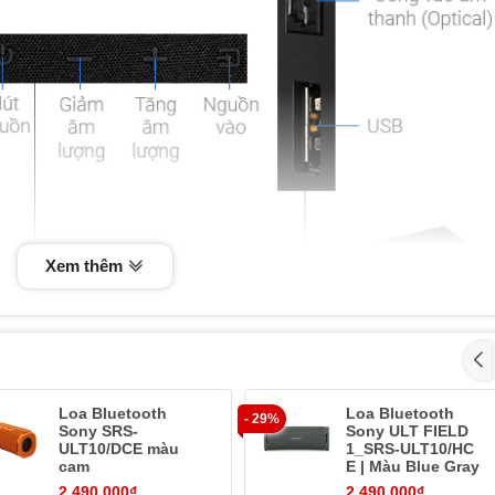
Xem thêm
Loa Bluetooth
Loa Bluetooth
- 29%
Sony SRS-
Sony ULT FIELD
ULT10/DCE màu
1_SRS-ULT10/HC
cam
E | Màu Blue Gray
2.490.000₫
2.490.000₫