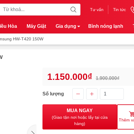
Tư vấn
Tin tức
iều Hòa
Máy Giặt
Gia dụng
Bình nóng lạnh
Samsung HW-T420 150W
W
1.150.000₫
1.900.000₫
Số lượng
MUA NGAY
(Giao tận nơi hoặc lấy tại cửa
Thêm v
hàng)