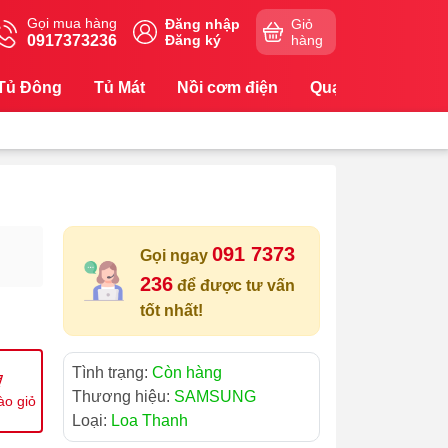
Gọi mua hàng
Đăng nhập
Giỏ
0917373236
Đăng ký
hàng
Tủ Đông
Tủ Mát
Nồi cơm điện
Quạt
Máy Lọc
091 7373
Gọi ngay
236
để được tư vấn
tốt nhất!
Tình trạng:
Còn hàng
Thương hiệu:
SAMSUNG
ào giỏ
Loại:
Loa Thanh