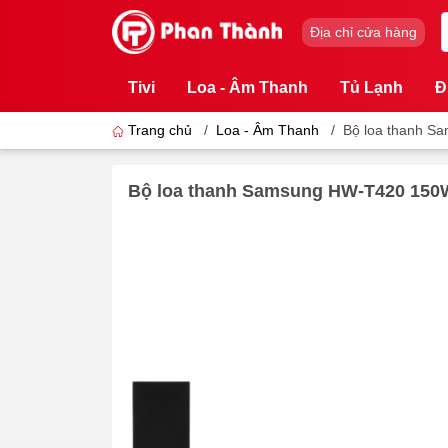
Địa chỉ cửa hàng
Tivi
Loa - Âm Thanh
Tủ Lạnh
Đ
Trang chủ
/
Loa - Âm Thanh
/
Bộ loa thanh 
Bộ loa thanh Samsung HW-T420 150