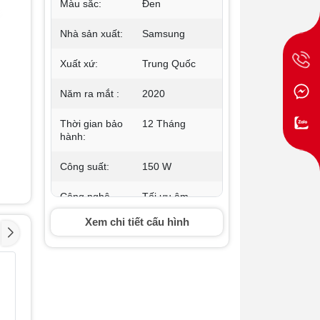
Màu sắc:
Đen
Nhà sản xuất:
Samsung
Xuất xứ:
Trung Quốc
Năm ra mắt :
2020
Thời gian bảo
12 Tháng
hành:
Công suất:
150 W
Công nghệ
Tối ưu âm
âm thanh:
thanh chơi
Xem chi tiết cấu hình
Game với chế
độ Game
Mode, Chế độ
Surround
Loa Bluetooth
Loa Blue
- 29%
- 17%
Sound
Sony SRS-
động So
Expansion –
ULT10/BCE Đen
XB100/D
Âm thanh vòm
cam
2.490.000₫
mở rộng, Công
1.245.00