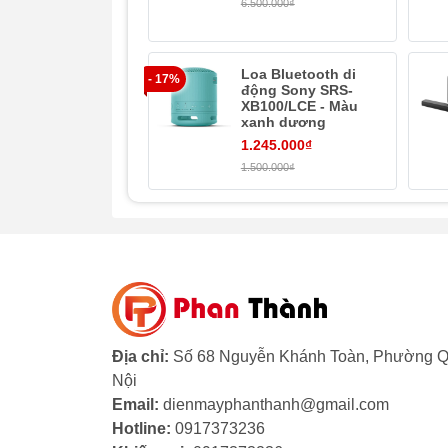
6.500.000₫
Loa Bluetooth di
- 17%
động Sony SRS-
XB100/LCE - Màu
xanh dương
1.245.000₫
1.500.000₫
Thiết kế dạng hình khối, chắc chắn
Loa thanh Samsung HW-T420 với thiết kế d
sang trọng cho căn phòng của bạn.
Địa chỉ:
Số 68 Nguyễn Khánh Toàn, Phường Q
Nội
Email:
dienmayphanthanh@gmail.com
Hotline:
0917373236