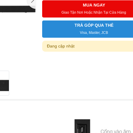
MUA NGAY
Giao Tận Nơi Hoặc Nhận Tại Cửa Hàng
TRẢ GÓP QUA THẺ
Visa, Master, JCB
Đang cập nhật