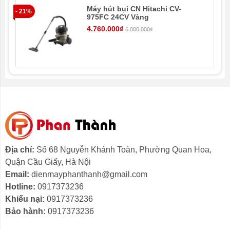
Máy hút bụi CN Hitachi CV-
- 21%
- 2
Sản phẩm có thể loại bỏ 99,99% vi khuẩn từ áo quần
975FC 24CV Vàng
khi ủi, đảm bảo an toàn cho người dùng khi mặc vào.
4.760.000₫
6.000.000₫
Ngoài ra, sợi vải mềm mại nhờ tính năng hơi nước sẽ
giúp bạn và các thành viên trong nhà cảm thấy thoải
mái hơn mặc những quần áo vừa ủi xong.
Địa chỉ:
Số 68 Nguyễn Khánh Toàn, Phường Quan Hoa,
Quận Cầu Giấy, Hà Nội
Email:
dienmayphanthanh@gmail.com
Hotline:
0917373236
Khiếu nại:
0917373236
Bảo hành:
0917373236