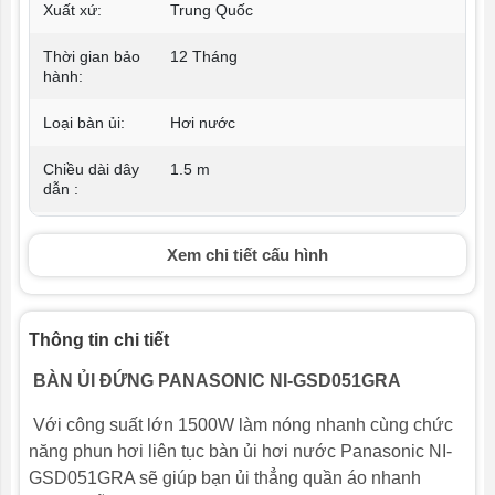
Xuất xứ:
Trung Quốc
Thời gian bảo
12 Tháng
hành:
Loại bàn ủi:
Hơi nước
Chiều dài dây
1.5 m
dẫn :
Công suất :
1500 W
Xem chi tiết cấu hình
Dung tích
1600 ml
bình nước:
Thông tin chi tiết
Điều chỉnh hơi
Có
nước:
BÀN ỦI ĐỨNG PANASONIC NI-GSD051GRA
Với công suất lớn 1500W làm nóng nhanh cùng chức
năng phun hơi liên tục bàn ủi hơi nước Panasonic NI-
GSD051GRA sẽ giúp bạn ủi thẳng quần áo nhanh