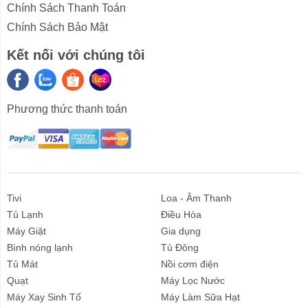
nhiệt thích hợp cho từng loại vải tổng hợp, tơ lụa,
Chính Sách Thanh Toán
len, cotton, vải lanh
Chính Sách Bảo Mật
Kết nối với chúng tôi
Phương thức thanh toán
Mặt đế bàn ủi hơi nước bằng Ceramic chống trầy
xước, dễ ủi và dễ vệ sinh
Tivi
Loa - Âm Thanh
Tủ Lạnh
Điều Hòa
Máy Giặt
Gia dụng
Bình nóng lạnh
Tủ Đông
Tủ Mát
Nồi cơm điện
Quạt
Máy Lọc Nước
Liên hệ
Máy Xay Sinh Tố
Máy Làm Sữa Hạt