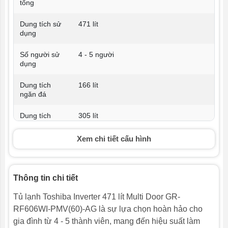
tổng
Dung tích sử
471 lít
dụng
Số người sử
4 - 5 người
dụng
Dung tích
166 lít
ngăn đá
Dung tích
305 lít
ngăn lạnh
Xem chi tiết cấu hình
Chất liệu cửa
Mặt thép
tủ lạnh
Chất liệu khay
Kính chịu lực
Thông tin chi tiết
ngăn lạnh
Tủ lạnh Toshiba Inverter 471 lít Multi Door GR-
Chất liệu ống
RF606WI-PMV(60)-AG là sự lựa chọn hoàn hảo cho
Ống dẫn gas bằng hợp kim, dàn
dẫn gas, dàn
gia đình từ 4 - 5 thành viên, mang đến hiệu suất làm
lạnh bằng nhôm
lạnh