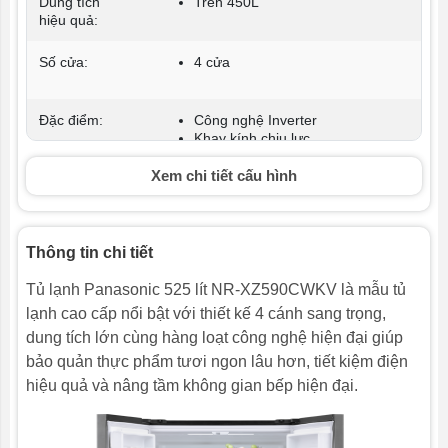
Dung tích
Trên 450L
hiệu quả:
Số cửa:
4 cửa
Đặc điểm:
Công nghệ Inverter
Khay kính chịu lực
Xem chi tiết cấu hình
Tiện ích:
Cấp đông mềm
Thông tin chi tiết
Tổng dung
487 lít
tích sử dụng:
Tủ lạnh Panasonic 525 lít NR-XZ590CWKV là mẫu tủ
lạnh cao cấp nổi bật với thiết kế 4 cánh sang trọng,
Số người sử
Trên 7 người (Trên 350 lít)
dụng thích
dung tích lớn cùng hàng loạt công nghệ hiện đại giúp
hợp:
bảo quản thực phẩm tươi ngon lâu hơn, tiết kiệm điện
hiệu quả và nâng tầm không gian bếp hiện đại.
Dung tích
158 lít
ngăn đông +
ngăn đá: